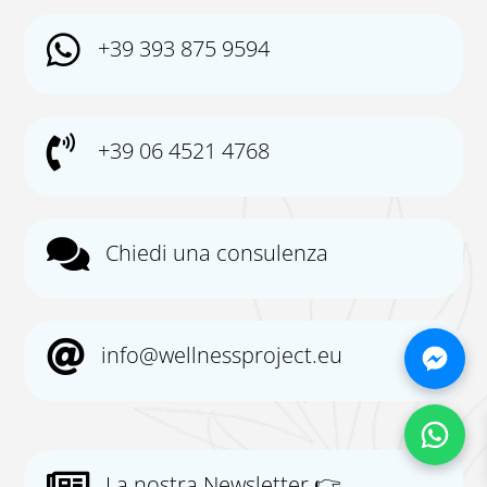

+39 393 875 9594

+39 06 4521 4768

Chiedi una consulenza

info@wellnessproject.eu
Chatt
Chatt

La nostra Newsletter 👉