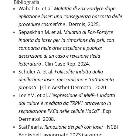
Bibliografia
Wahab G. et al.
Malattia di Fox-Fordyce dopo
epilazione laser: una conseguenza nascosta delle
procedure cosmetiche
. Dermis, 2025.
Sepaskhah M. et al.
Malattia di Fox-Fordyce
indotta da laser per la rimozione dei peli, con
comparsa nelle aree ascellare e pubica:
descrizione di un caso e revisione della
letteratura
. Clin Case Rep, 2024.
Schuler A. et al.
Follicolite indotta dalla
depilazione laser: meccanismo e trattamento
proposti
. J Clin Aesthet Dermatol, 2020.
Lee YM. et al.
L’espressione di MMP-1 indotta
dal calore è mediata da TRPV1 attraverso la
segnalazione PKCα nelle cellule HaCaT
. Exp
Dermatol, 2008.
StatPearls.
Rimozione dei peli con laser
. NCBI
Bookshelf, aggiornato 2023 (sezione: