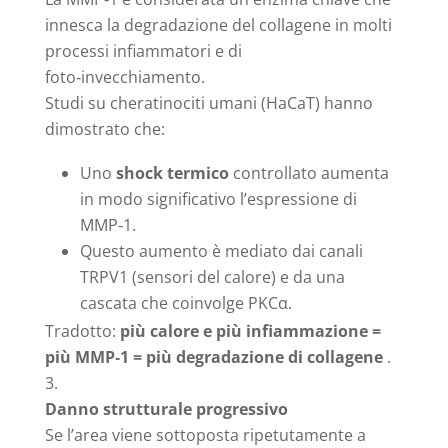
innesca la degradazione del collagene in molti
processi infiammatori e di
foto‑invecchiamento.
Studi su cheratinociti umani (HaCaT) hanno
dimostrato che:
Uno
shock termico
controllato aumenta
in modo significativo l’espressione di
MMP‑1.
Questo aumento è mediato dai canali
TRPV1 (sensori del calore) e da una
cascata che coinvolge PKCα.
Tradotto:
più calore e più infiammazione =
più MMP‑1 = più degradazione di collagene
.
Danno strutturale progressivo
Se l’area viene sottoposta ripetutamente a