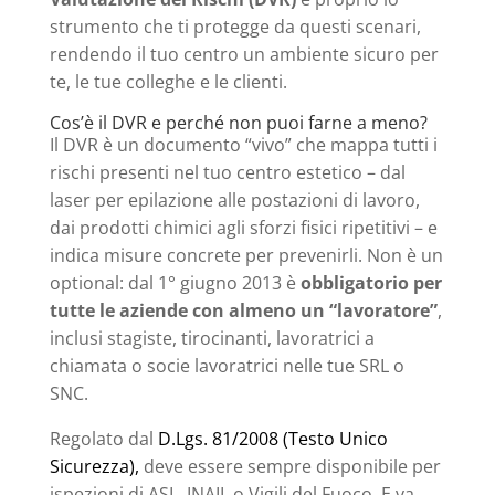
strumento che ti protegge da questi scenari,
rendendo il tuo centro un ambiente sicuro per
te, le tue colleghe e le clienti.
Cos’è il DVR e perché non puoi farne a meno?
Il DVR è un documento “vivo” che mappa tutti i
rischi presenti nel tuo centro estetico – dal
laser per epilazione alle postazioni di lavoro,
dai prodotti chimici agli sforzi fisici ripetitivi – e
indica misure concrete per prevenirli. Non è un
optional: dal 1° giugno 2013 è
obbligatorio per
tutte le aziende con almeno un “lavoratore”
,
inclusi stagiste, tirocinanti, lavoratrici a
chiamata o socie lavoratrici nelle tue SRL o
SNC.
Regolato dal
D.Lgs. 81/2008 (Testo Unico
Sicurezza),
deve essere sempre disponibile per
ispezioni di ASL, INAIL o Vigili del Fuoco. E va