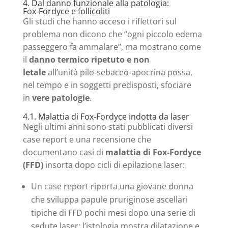
4. Dal danno funzionale alla patologia:
Fox‑Fordyce e follicoliti
Gli studi che hanno acceso i riflettori sul
problema non dicono che “ogni piccolo edema
passeggero fa ammalare”, ma mostrano come
il
danno termico ripetuto e non
letale
all’unità pilo‑sebaceo‑apocrina possa,
nel tempo e in soggetti predisposti, sfociare
in
vere patologie
.
4.1. Malattia di Fox‑Fordyce indotta da laser
Negli ultimi anni sono stati pubblicati diversi
case report e una recensione che
documentano casi di
malattia di Fox‑Fordyce
(FFD)
insorta dopo cicli di epilazione laser:
Un case report riporta una giovane donna
che sviluppa papule pruriginose ascellari
tipiche di FFD pochi mesi dopo una serie di
sedute laser; l’istologia mostra dilatazione e