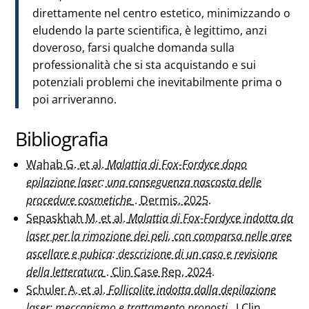
direttamente nel centro estetico, minimizzando o
eludendo la parte scientifica, è legittimo, anzi
doveroso, farsi qualche domanda sulla
professionalità che si sta acquistando e sui
potenziali problemi che inevitabilmente prima o
poi arriveranno.
Bibliografia
Wahab G. et al.
Malattia di Fox-Fordyce dopo
epilazione laser: una conseguenza nascosta delle
procedure cosmetiche
. Dermis, 2025.
Sepaskhah M. et al.
Malattia di Fox-Fordyce indotta da
laser per la rimozione dei peli, con comparsa nelle aree
ascellare e pubica: descrizione di un caso e revisione
della letteratura
. Clin Case Rep, 2024.
Schuler A. et al.
Follicolite indotta dalla depilazione
laser: meccanismo e trattamento proposti
. J Clin