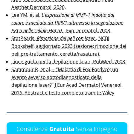
Aesthet Dermatol, 2020.
Lee YM. et al.
L’espressione di MMP-1 indotta dal
calore è mediata da TRPV1 attraverso la segnalazione
PKCα nelle cellule HaCaT
. Exp Dermatol, 2008.
StatPearls.
Rimozione dei peli con laser
. NCBI
Bookshelf, aggiornato 2023 (sezione: rimozione dei
peli pre-trattamento, ceretta/rasatura).
Linee guida per la depilazione laser. PubMed, 2008.
Sammour R. et al. – “Malattia di Fox-Fordyce: un
evento avverso sottodiagnosticato della
depilazione laser?” J Eur Acad Dermatol Venereol,
2016. Abstract e testo completo tramite Wiley
Consulenza
Gratuita
Senza Impegno