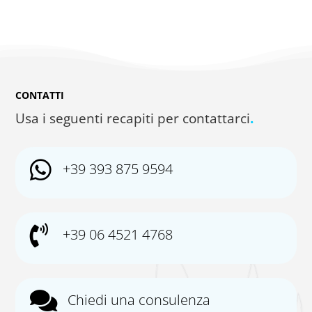
CONTATTI
Usa i seguenti recapiti per contattarci
.

+39 393 875 9594

+39 06 4521 4768

Chiedi una consulenza