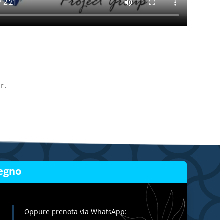
r.
egno
Oppure prenota via WhatsApp: