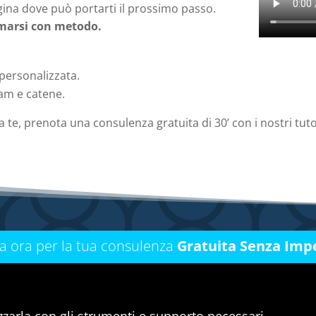
agina dove può portarti il prossimo passo.
ormarsi con metodo.
 personalizzata.
eam e catene.
 te, prenota una consulenza gratuita di 30’ con i nostri tuto
ca ora per la tua consulenza
Gratuita Senza Imp