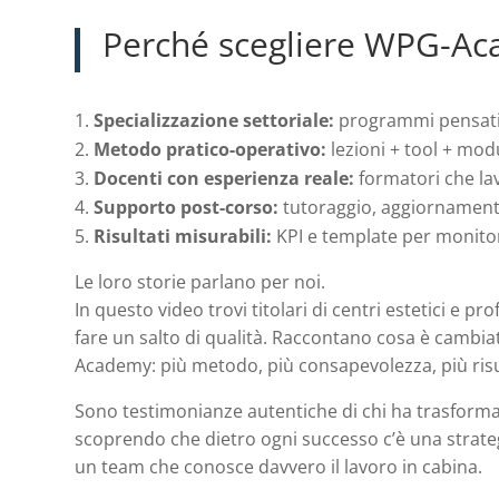
Perché scegliere WPG-A
Specializzazione settoriale:
programmi pensati 
Metodo pratico-operativo:
lezioni + tool + mod
Docenti con esperienza reale:
formatori che lav
Supporto post-corso:
tutoraggio, aggiornamenti 
Risultati misurabili:
KPI e template per monitora
Le loro storie parlano per noi.
In questo video trovi titolari di centri estetici e p
fare un salto di qualità. Raccontano cosa è cambia
Academy: più metodo, più consapevolezza, più risu
Sono testimonianze autentiche di chi ha trasforma
scoprendo che dietro ogni successo c’è una strateg
un team che conosce davvero il lavoro in cabina.