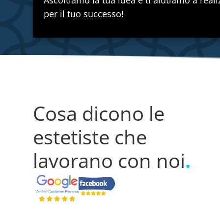
Ascoltiamo la tua idea e ti aiutiamo a real
per il tuo successo!
Cosa dicono le
estetiste che
lavorano con noi
.