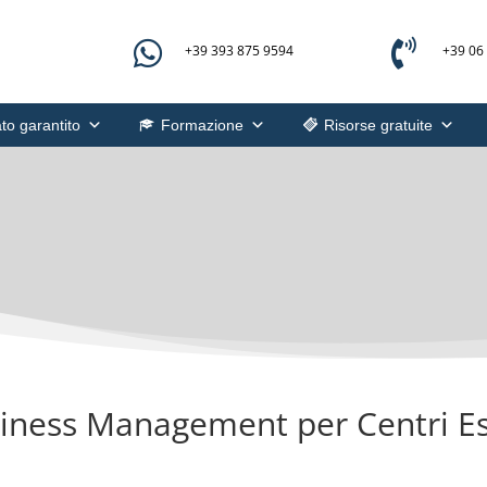


+39 393 875 9594
+39 06
to garantito
Formazione
Risorse gratuite
siness Management per Centri Es