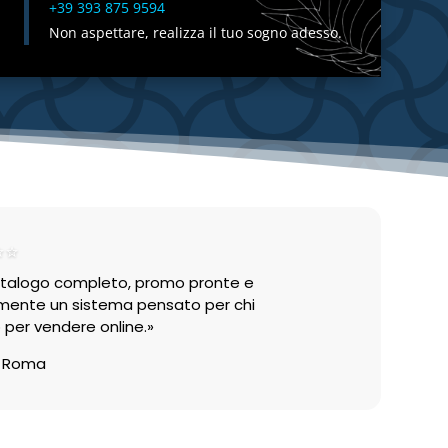
+39 393 875 9594
Non aspettare, realizza il tuo sogno adesso.
⭐⭐
 Catalogo completo, promo pronte e
lmente un sistema pensato per chi
o per vendere online.»
Roma