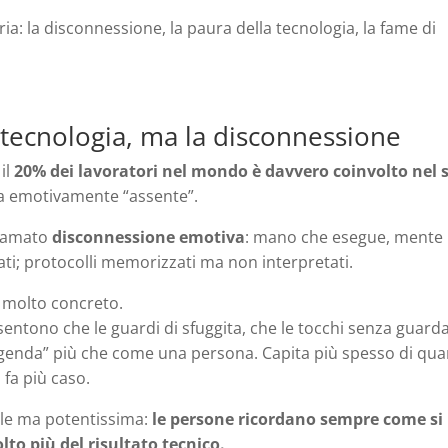
oria: la disconnessione, la paura della tecnologia, la fame di
 tecnologia, ma la disconnessione
il
20% dei lavoratori nel mondo è davvero coinvolto nel 
 ma emotivamente “assente”.
hiamato
disconnessione emotiva
: mano che esegue, mente
ati; protocolli memorizzati ma non interpretati.
 molto concreto.
 sentono che le guardi di sfuggita, che le tocchi senza guard
 agenda” più che come una persona. Capita più spesso di qu
 fa più caso.
le ma potentissima:
le persone ricordano sempre come si
to più del risultato tecnico.