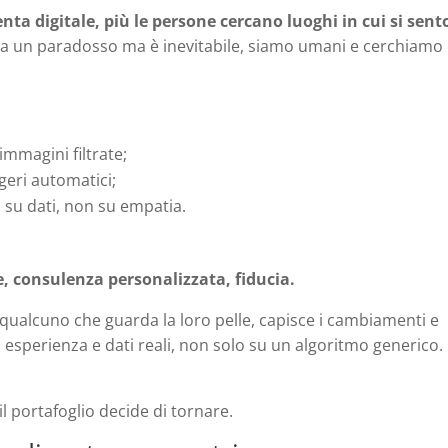
nta digitale, più le persone cercano luoghi in cui si sen
 un paradosso ma è inevitabile, siamo umani e cerchiamo
immagini filtrate;
geri automatici;
i su dati, non su empatia.
, consulenza personalizzata, fiducia.
qualcuno che guarda la loro pelle, capisce i cambiamenti e
 esperienza e dati reali, non solo su un algoritmo generico.
 il portafoglio decide di tornare.