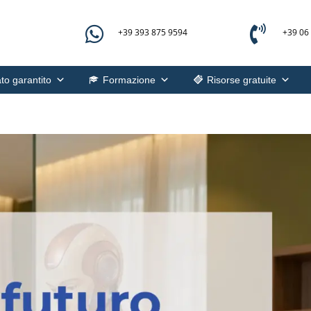


+39 393 875 9594
+39 06
to garantito
Formazione
Risorse gratuite