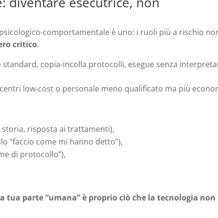
e: diventare esecutrice, non
a psicologico‑comportamentale è uno: i ruoli più a rischio no
ro critico
.
e standard, copia‑incolla protocolli, esegue senza interpreta
 centri low‑cost o personale meno qualificato ma più econo
 storia, risposta ai trattamenti),
lo “faccio come mi hanno detto”),
e di protocollo”),
la tua parte “umana” è proprio ciò che la tecnologia non