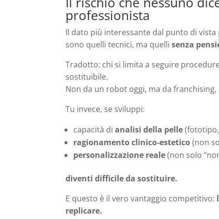
Il rischio che nessuno dic
professionista
Il dato più interessante dal punto di vist
sono quelli tecnici, ma quelli
senza pensie
Tradotto: chi si limita a seguire procedur
sostituibile.
Non da un robot oggi, ma da franchising,
Tu invece, se sviluppi:
capacità di
analisi della pelle
(fototipo,
ragionamento clinico‑estetico
(non so
personalizzazione reale
(non solo “nom
diventi difficile da sostituire.
E questo è il vero vantaggio competitivo:
replicare.