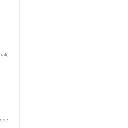
nali)
zione