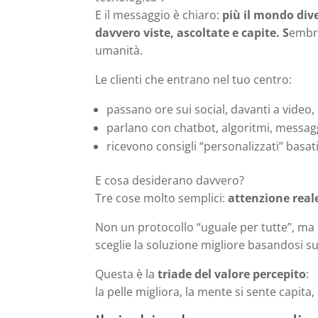
E il messaggio è chiaro:
più il mondo dive
davvero viste, ascoltate e capite. S
embra
umanità.
Le clienti che entrano nel tuo centro:
passano ore sui social, davanti a video, 
parlano con chatbot, algoritmi, messag
ricevono consigli “personalizzati” basat
E cosa desiderano davvero?
Tre cose molto semplici:
attenzione reale
Non un protocollo “uguale per tutte”, ma 
sceglie la soluzione migliore basandosi su
Questa è la
triade del valore percepito
:
la pelle migliora, la mente si sente capita,