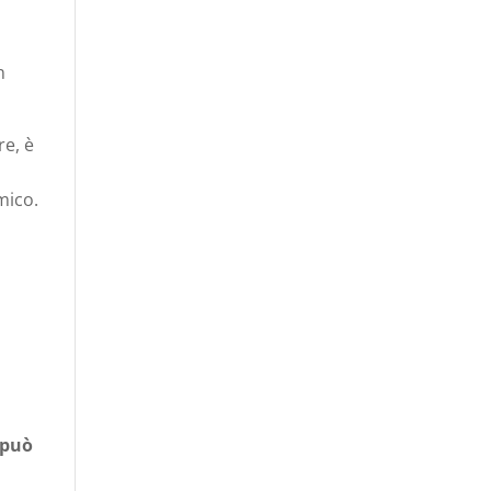
n
re, è
mico.
 può