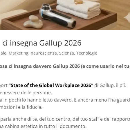
sa ci insegna Gallup 2026
nale
,
Marketing
,
neuroscienza
,
Scienza
,
Tecnologie
 cosa ci insegna davvero Gallup 2026 (e come usarlo nel t
port
“
State of the Global Workplace 2026
”
di Gallup, il più
benessere delle persone.
 ma in pochi lo hanno letto davvero. E ancora meno l’ha guar
emozioni e la fiducia.
parla anche di te, del tuo centro, del tuo staff e del rapport
a cabina estetica in tutto il documento.