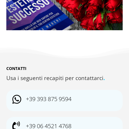
CONTATTI
Usa i seguenti recapiti per contattarci
.

+39 393 875 9594

+39 06 4521 4768