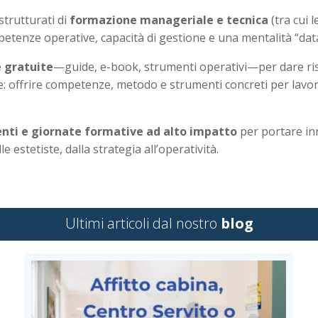
strutturati di
formazione manageriale e tecnica
(tra cui l
petenze operative, capacità di gestione e una mentalità “dat
e gratuite
—guide, e-book, strumenti operativi—per dare risp
re: offrire competenze, metodo e strumenti concreti per lavor
nti e giornate formative ad alto impatto
per portare in
e estetiste, dalla strategia all’operatività.
Ultimi articoli dal nostro
blog