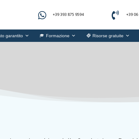


+39 393 875 9594
+39 06
to garantito
Formazione
Risorse gratuite