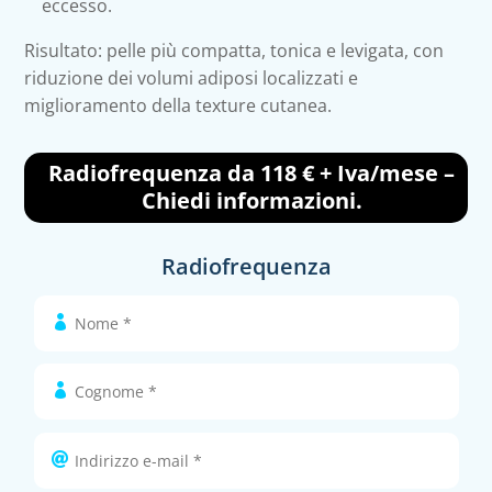
eccesso.
Risultato: pelle più compatta, tonica e levigata, con
riduzione dei volumi adiposi localizzati e
miglioramento della texture cutanea.
Radiofrequenza da 118 € + Iva/mese –
Chiedi informazioni.
Radiofrequenza