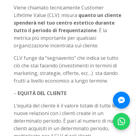
Viene chiamato tecnicamente Customer
Lifetime Value (CLV): misura
quanto un cliente
spenderà nel tuo centro estetico durante
tutto il periodo di frequentazione
. È la
metrica più importante per qualsiasi
organizzazione incentrata sul cliente.
CLV funge da “segnavento” che indica se tutto
ciò che stai facendo (investimenti in termini di
marketing, strategie, offerte, ecc…) sta dando
frutti a livello economico a lungo termine.
–
EQUITÀ DEL CLIENTE
Chatt
L’equità del cliente è il valore totale di tutte le
nuove relazioni con i clienti create in un
determinato periodo. È pari al numero di nuovi
Chatt
clienti acquisiti in un determinato periodo,
moltiplicato per il CLV di tali clienti.