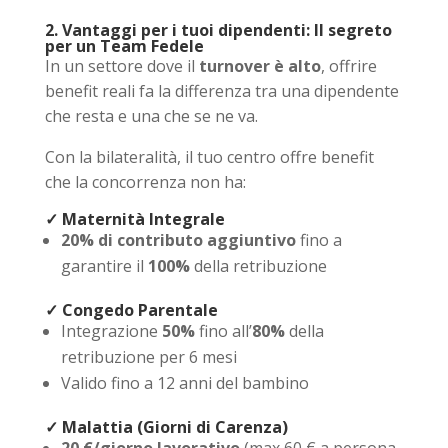
2. Vantaggi per i tuoi dipendenti: Il segreto
per un Team Fedele
In un settore dove il
turnover è alto
, offrire
benefit reali fa la differenza tra una dipendente
che resta e una che se ne va.
Con la bilateralità, il tuo centro offre benefit
che la concorrenza non ha:
✓ Maternità Integrale
20% di contributo aggiuntivo
fino a
garantire il
100%
della retribuzione
✓ Congedo Parentale
Integrazione
50%
fino all’
80%
della
retribuzione per 6 mesi
Valido fino a 12 anni del bambino
✓ Malattia (Giorni di Carenza)
20 €/giorno lavorativo
(max 60 € a persona