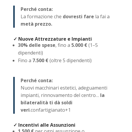
Perché conta:
La formazione che
dovresti fare
la fai a
metà prezzo.
✓ Nuove Attrezzature e Impianti
30% delle spese
, fino a
5.000 €
(1–5
dipendenti)
Fino a
7.500 €
(oltre 5 dipendenti)
Perché conta:
Nuovi macchinari estetici, adeguamenti
impianti, rinnovamento del centro…
la
bilateralità ti dà soldi
veri
.
confartigianato
+1
✓ Incentivi alle Assunzioni
1.500 €
per ogni assunzione o