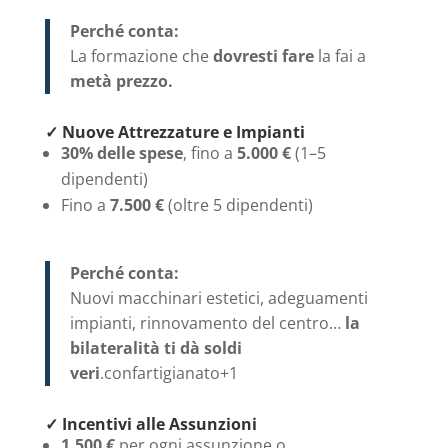
Perché conta:
La formazione che
dovresti fare
la fai a
metà prezzo.
✓ Nuove Attrezzature e Impianti
30% delle spese
, fino a
5.000 €
(1–5
dipendenti)
Fino a
7.500 €
(oltre 5 dipendenti)
Perché conta:
Nuovi macchinari estetici, adeguamenti
impianti, rinnovamento del centro…
la
bilateralità ti dà soldi
veri
.
confartigianato
+1
✓ Incentivi alle Assunzioni
1.500 €
per ogni assunzione o