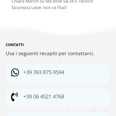
Chiara Marchi
su
Ma dove vai se il Tecnico
Sicurezza Laser non ce l’hai?
CONTATTI
Usa i seguenti recapiti per contattarci
.

+39 393 875 9594

+39 06 4521 4768