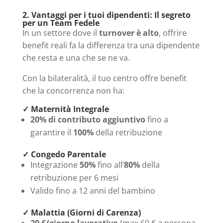
2. Vantaggi per i tuoi dipendenti: Il segreto
per un Team Fedele
In un settore dove il
turnover è alto
, offrire
benefit reali fa la differenza tra una dipendente
che resta e una che se ne va.
Con la bilateralità, il tuo centro offre benefit
che la concorrenza non ha:
✓ Maternità Integrale
20% di contributo aggiuntivo
fino a
garantire il
100%
della retribuzione
✓ Congedo Parentale
Integrazione
50%
fino all’
80%
della
retribuzione per 6 mesi
Valido fino a 12 anni del bambino
✓ Malattia (Giorni di Carenza)
20 €/giorno lavorativo
(max 60 € a persona