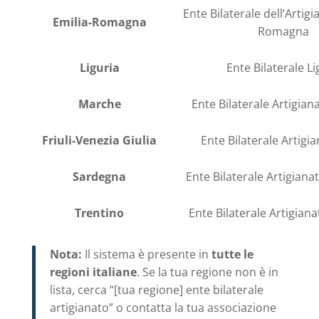
Ente Bilaterale dell’Artigi
Emilia-Romagna
Romagna
Liguria
Ente Bilaterale L
Marche
Ente Bilaterale Artigia
Friuli-Venezia Giulia
Ente Bilaterale Artigi
Sardegna
Ente Bilaterale Artigian
Trentino
Ente Bilaterale Artigian
Nota:
Il sistema è presente in
tutte le
regioni italiane
. Se la tua regione non è in
lista, cerca “[tua regione] ente bilaterale
artigianato” o contatta la tua associazione