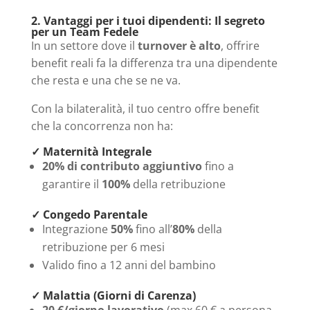
2. Vantaggi per i tuoi dipendenti: Il segreto
per un Team Fedele
In un settore dove il
turnover è alto
, offrire
benefit reali fa la differenza tra una dipendente
che resta e una che se ne va.
Con la bilateralità, il tuo centro offre benefit
che la concorrenza non ha:
✓ Maternità Integrale
20% di contributo aggiuntivo
fino a
garantire il
100%
della retribuzione
✓ Congedo Parentale
Integrazione
50%
fino all’
80%
della
retribuzione per 6 mesi
Valido fino a 12 anni del bambino
✓ Malattia (Giorni di Carenza)
20 €/giorno lavorativo
(max 60 € a persona