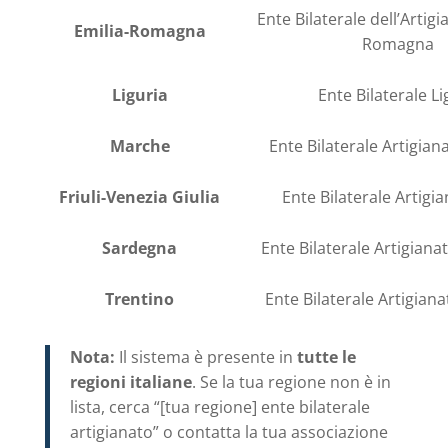
Ente Bilaterale dell’Artigi
Emilia-Romagna
Romagna
Liguria
Ente Bilaterale L
Marche
Ente Bilaterale Artigia
Friuli-Venezia Giulia
Ente Bilaterale Artigi
Sardegna
Ente Bilaterale Artigian
Trentino
Ente Bilaterale Artigian
Nota:
Il sistema è presente in
tutte le
regioni italiane
. Se la tua regione non è in
lista, cerca “[tua regione] ente bilaterale
artigianato” o contatta la tua associazione