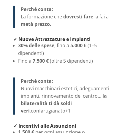
Perché conta:
La formazione che
dovresti fare
la fai a
metà prezzo.
✓ Nuove Attrezzature e Impianti
30% delle spese
, fino a
5.000 €
(1–5
dipendenti)
Fino a
7.500 €
(oltre 5 dipendenti)
Perché conta:
Nuovi macchinari estetici, adeguamenti
impianti, rinnovamento del centro…
la
bilateralità ti dà soldi
veri
.
confartigianato
+1
✓ Incentivi alle Assunzioni
1.500 €
per ogni assunzione o