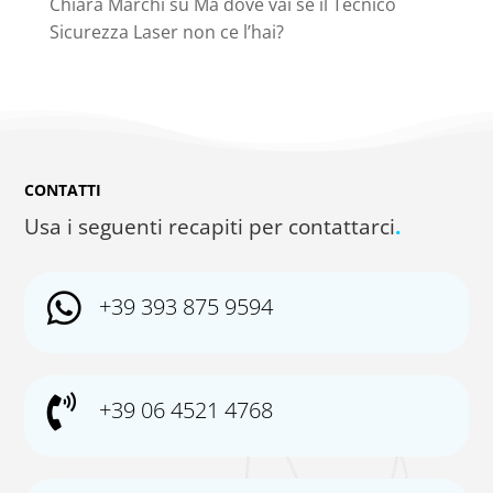
Chiara Marchi
su
Ma dove vai se il Tecnico
Sicurezza Laser non ce l’hai?
CONTATTI
Usa i seguenti recapiti per contattarci
.

+39 393 875 9594

+39 06 4521 4768