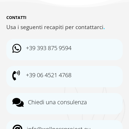
CONTATTI
Usa i seguenti recapiti per contattarci
.

+39 393 875 9594

+39 06 4521 4768

Chiedi una consulenza