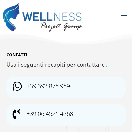
CONTATTI
Usa i seguenti recapiti per contattarci
.

+39 393 875 9594

+39 06 4521 4768