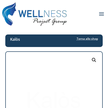
Kalòs
Torna allo shop