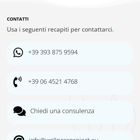
CONTATTI
Usa i seguenti recapiti per contattarci
.

+39 393 875 9594

+39 06 4521 4768

Chiedi una consulenza