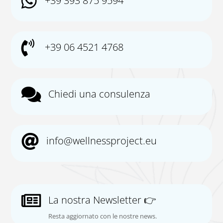

+39 393 875 9594

+39 06 4521 4768

Chiedi una consulenza

info@wellnessproject.eu

La nostra Newsletter 👉
Resta aggiornato con le nostre news.