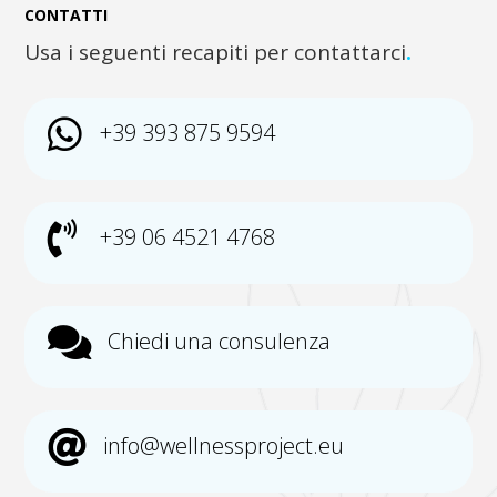
CONTATTI
Usa i seguenti recapiti per contattarci
.

+39 393 875 9594

+39 06 4521 4768

Chiedi una consulenza

info@wellnessproject.eu