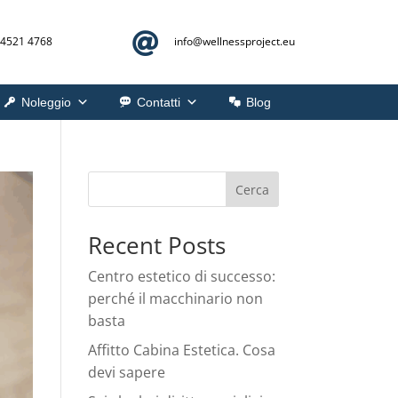

 4521 4768
info@
wellnessproject.eu
Noleggio
Contatti
Blog
Cerca
Recent Posts
Centro estetico di successo:
perché il macchinario non
basta
Affitto Cabina Estetica. Cosa
devi sapere