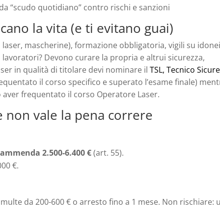
 da “scudo quotidiano” contro rischi e sanzioni
cano la vita (e ti evitano guai)
 laser, mascherine), formazione obbligatoria, vigili su idone
i lavoratori? Devono curare la propria e altrui sicurezza,
laser in qualità di titolare devi nominare il
TSL, Tecnico Sicur
equentato il corso specifico e superato l’esame finale) ment
o aver frequentato il corso Operatore Laser.
e non vale la pena correre
o ammenda 2.500-6.400 €
(art. 55).
00 €.
o multe da 200-600 € o arresto fino a 1 mese. Non rischiare: 