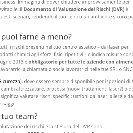
 business. Immagina di dover chiudere improvvisamente per
vitabile. Il
Documento di Valutazione dei Rischi (DVR)
è
uesti scenari, rendendo il tuo centro un ambiente sicuro pe
n puoi farne a meno?
ti i rischi presenti nel tuo centro estetico – dal laser per
dotti chimici agli sforzi fisici ripetitivi – e indica misure con
giugno 2013 è
obbligatorio per tutte le aziende con almen
, lavoratrici a chiamata o socie lavoratrici nelle tue SRL o SNC
Sicurezza),
deve essere sempre disponibile per ispezioni di 
se cambi attrezzature, processi (nuovi trattamenti laser?) o 
 significa valutare rischi specifici: ustioni da laser, allergie d
ssaggi.
 tuo team?
 valutazione dei rischi e la stesura del DVR sono