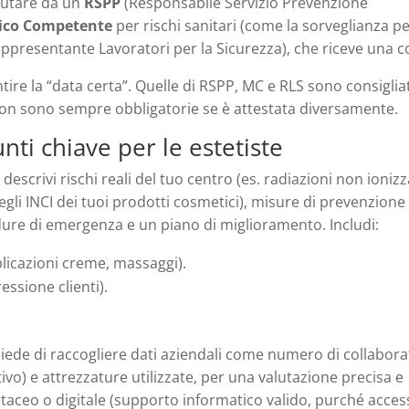
 aiutare da un
RSPP
(Responsabile Servizio Prevenzione
ico Competente
per rischi sanitari (come la sorveglianza p
ppresentante Lavoratori per la Sicurezza), che riceve una c
tire la “data certa”. Quelle di RSPP, MC e RLS sono consiglia
on sono sempre obbligatorie se è attestata diversamente.
ti chiave per le estetiste
scrivi rischi reali del tuo centro (es. radiazioni non ionizz
egli INCI dei tuoi prodotti cosmetici), misure di prevenzione 
dure di emergenza e un piano di miglioramento. Includi:
plicazioni creme, massaggi).
essione clienti).
hiede di raccogliere dati aziendali come numero di collabora
ativo) e attrezzature utilizzate, per una valutazione precisa e
taceo o digitale (supporto informatico valido, purché access