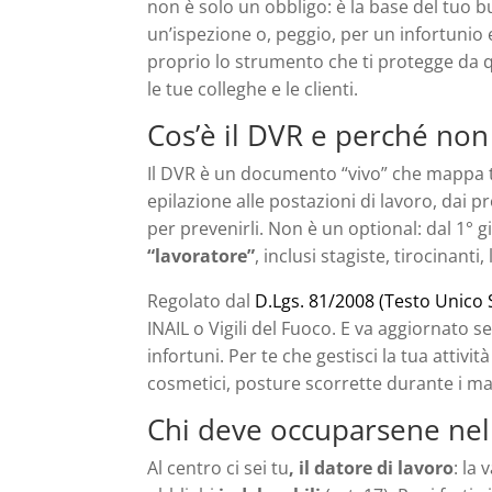
non è solo un obbligo: è la base del tuo
un’ispezione o, peggio, per un infortunio e
proprio lo strumento che ti protegge da q
le tue colleghe e le clienti.
Cos’è il DVR e perché no
Il DVR è un documento “vivo” che mappa tut
epilazione alle postazioni di lavoro, dai pro
per prevenirli. Non è un optional: dal 1° 
“lavoratore”
, inclusi stagiste, tirocinanti
Regolato dal
D.Lgs. 81/2008 (Testo Unico 
INAIL o Vigili del Fuoco. E va aggiornato 
infortuni. Per te che gestisci la tua attività
cosmetici, posture scorrette durante i ma
Chi deve occuparsene nel
Al centro ci sei tu
, il datore di lavoro
: la