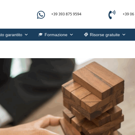


+39 393 875 9594
+39 06
to garantito
Formazione
Risorse gratuite