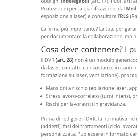
obblighi
indelegabili
(art. 17). Puoi farti
Protezione) per la pianificazione, dal
Med
esposizione a laser) e consultare l’
RLS
(Ra
La firma più importante? La tua, per garan
per documentare la collaborazione, ma n
Cosa deve contenere? I pun
Il DVR
(art. 28)
non è un modulo generico: de
da laser, contatto con sostanze irritanti n
formazione su laser, ventilazione), proce
Mansioni a rischio (epilazione laser, ap
Stress lavoro-correlato (turni intensi, pr
Rischi per lavoratrici in gravidanza.
Prima di redigere il DVR, la normativa ric
(addetti), fasi dei trattamenti (ciclo lavor
personalizzata. Può essere in formato car