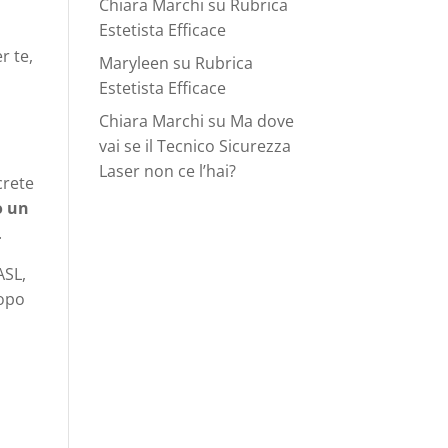
Chiara Marchi
su
Rubrica
Estetista Efficace
r te,
Maryleen
su
Rubrica
Estetista Efficace
Chiara Marchi
su
Ma dove
vai se il Tecnico Sicurezza
Laser non ce l’hai?
crete
o un
.
ASL,
dopo
a