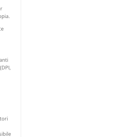
er
opia.
te
anti
(DPI,
tori
ibile