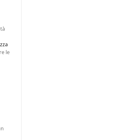
ità
ezza
re le
un