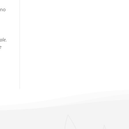
ino
ale.
e