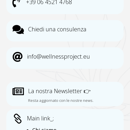

+39 06 4521 4768

Chiedi una consulenza

info@wellnessproject.eu

La nostra Newsletter 👉
Resta aggiornato con le nostre news.

Main link_;
Chi siamo