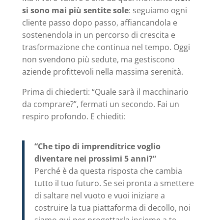
si sono mai più sentite sole
: seguiamo ogni
cliente passo dopo passo, affiancandola e
sostenendola in un percorso di crescita e
trasformazione che continua nel tempo. Oggi
non svendono più sedute, ma gestiscono
aziende profittevoli nella massima serenità.
Prima di chiederti: “Quale sarà il macchinario
da comprare?”, fermati un secondo. Fai un
respiro profondo. E chiediti:
“Che tipo di imprenditrice voglio
diventare nei prossimi 5 anni?”
Perché è da questa risposta che cambia
tutto il tuo futuro. Se sei pronta a smettere
di saltare nel vuoto e vuoi iniziare a
costruire la tua piattaforma di decollo, noi
siamo qui per progettarla insieme a te.