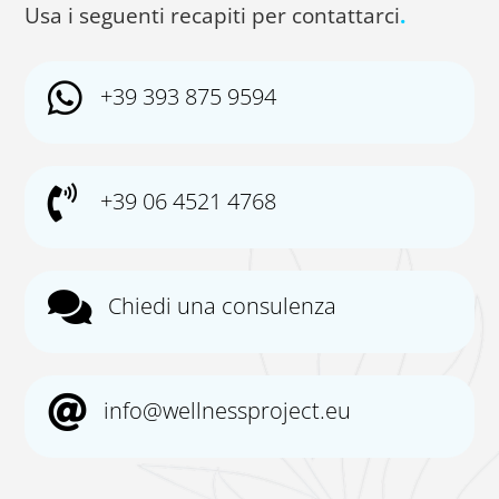
Usa i seguenti recapiti per contattarci
.

+39 393 875 9594

+39 06 4521 4768

Chiedi una consulenza

info@wellnessproject.eu