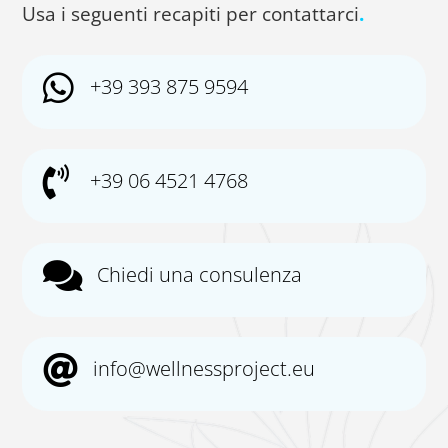
Usa i seguenti recapiti per contattarci
.

+39 393 875 9594

+39 06 4521 4768

Chiedi una consulenza

info@wellnessproject.eu