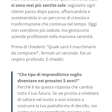
si sono mai più sentite sole
: seguiamo ogni
cliente passo dopo passo, affiancandola e
sostenendola in un percorso di crescita e
trasformazione che continua nel tempo. Oggi
non svendono più sedute, ma gestiscono
aziende profittevoli nella massima serenità.
Prima di chiederti: “Quale sarà il macchinario
da comprare?”, fermati un secondo. Fai un
respiro profondo. E chiediti:
“Che tipo di imprenditrice voglio
diventare nei prossimi 5 anni?”
Perché è da questa risposta che cambia
tutto il tuo futuro. Se sei pronta a smettere
di saltare nel vuoto e vuoi iniziare a
costruire la tua piattaforma di decollo, noi
siamo qui per progettarla insieme a te.