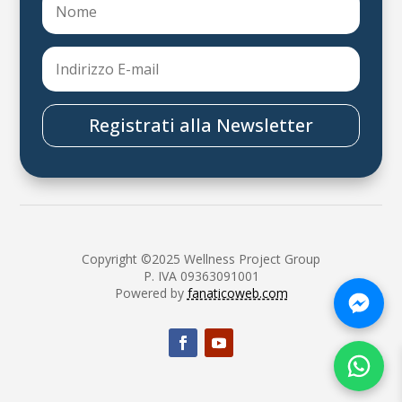
Registrati alla Newsletter
Copyright ©2025 Wellness Project Group
P. IVA 09363091001
Powered by
fanaticoweb.com
Chatt
Chatt