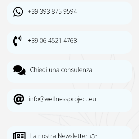

+39 393 875 9594

+39 06 4521 4768

Chiedi una consulenza

info@wellnessproject.eu

La nostra Newsletter 👉