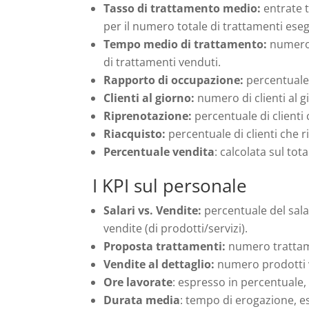
Tasso di trattamento medio:
entrate t
per il numero totale di trattamenti eseg
Tempo medio di trattamento:
numero 
di trattamenti venduti.
Rapporto di occupazione:
percentuale 
Clienti al giorno:
numero di clienti al g
Riprenotazione:
percentuale di clienti
Riacquisto:
percentuale di clienti che 
Percentuale vendita
: calcolata sul to
I KPI sul personale
Salari vs. Vendite:
percentuale del sala
vendite (di prodotti/servizi).
Proposta trattamenti:
numero trattame
Vendite al dettaglio:
numero prodotti 
Ore lavorate
: espresso in percentuale,
Durata media
: tempo di erogazione, e