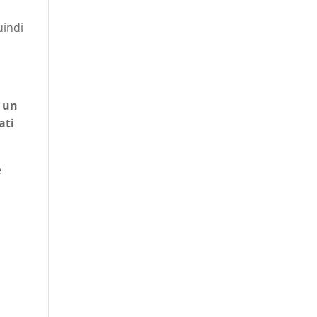
uindi
 un
ati
è