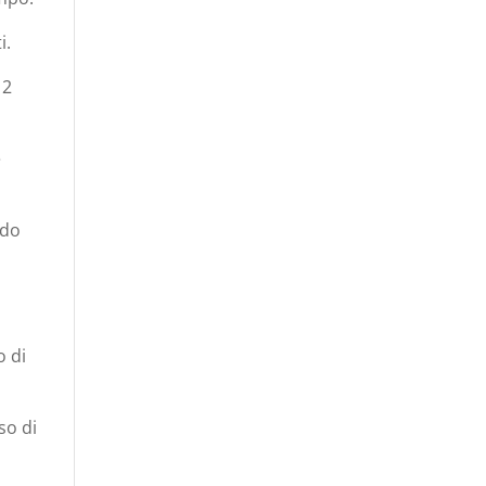
i.
 2
e
odo
o di
so di