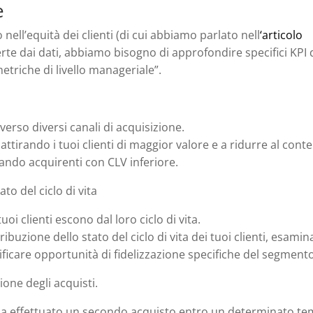
e
ll’equità dei clienti (di cui abbiamo parlato nell
‘articolo
erte dai dati, abbiamo bisogno di approfondire specifici KPI 
triche di livello manageriale”.
averso diversi canali di acquisizione.
o attirando i tuoi clienti di maggior valore e a ridurre al con
irando acquirenti con CLV inferiore.
ato del ciclo di vita
uoi clienti escono dal loro ciclo di vita.
ribuzione dello stato del ciclo di vita dei tuoi clienti, esamin
ntificare opportunità di fidelizzazione specifiche del segment
zione degli acquisti.
e ha effettuato un secondo acquisto entro un determinato t