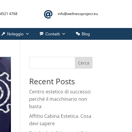

 4521 4768
info@
wellnessproject.eu
Noleggio
Contatti
Blog
Cerca
Recent Posts
Centro estetico di successo:
perché il macchinario non
basta
Affitto Cabina Estetica. Cosa
devi sapere