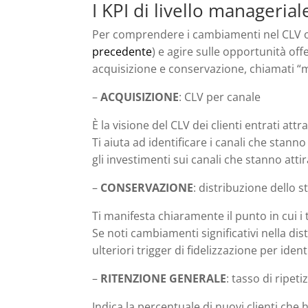
I KPI di livello managerial
Per comprendere i cambiamenti nel CLV o ne
precedente
) e agire sulle opportunità off
acquisizione e conservazione, chiamati “me
–
ACQUISIZIONE
: CLV per canale
È la visione del CLV dei clienti entrati attr
Ti aiuta ad identificare i canali che stann
gli investimenti sui canali che stanno att
–
CONSERVAZIONE
: distribuzione dello st
Ti manifesta chiaramente il punto in cui i t
Se noti cambiamenti significativi nella dist
ulteriori trigger di fidelizzazione per ide
–
RITENZIONE GENERALE
: tasso di ripeti
Indica la percentuale di nuovi clienti ch