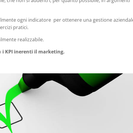
le, che non si addentri, per quanto possibile, in argomenti
almente ogni indicatore per ottenere una gestione aziendal
rcizi pratici.
lmente realizzabile.
o
i KPI inerenti il marketing.