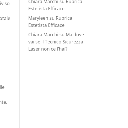
Chiara Marchi
su
Rubrica
iviso
Estetista Efficace
Maryleen
su
Rubrica
otale
Estetista Efficace
Chiara Marchi
su
Ma dove
vai se il Tecnico Sicurezza
Laser non ce l’hai?
lle
nte.