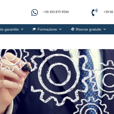


+39 393 875 9594
+39 06
to garantito
Formazione
Risorse gratuite