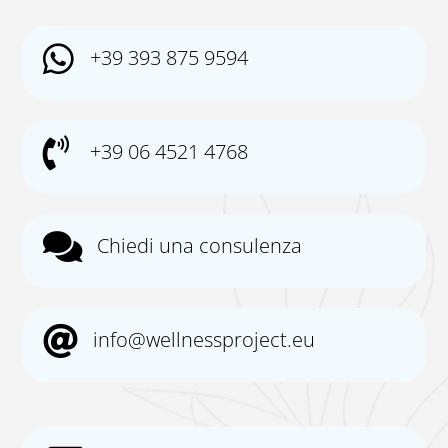

+39 393 875 9594

+39 06 4521 4768

Chiedi una consulenza

info@wellnessproject.eu