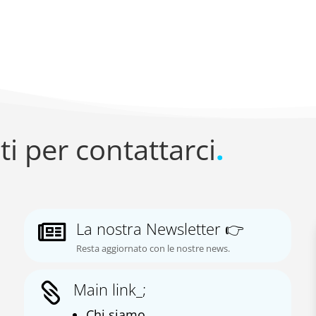
ti per contattarci
.
La nostra Newsletter 👉

Resta aggiornato con le nostre news.
Main link_;

Chi siamo