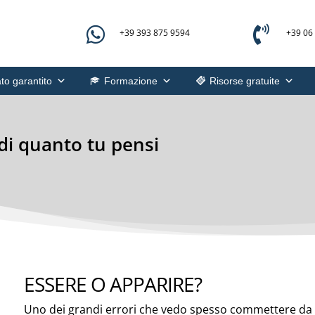


+39 393 875 9594
+39 06
to garantito
Formazione
Risorse gratuite
di quanto tu pensi
ESSERE O APPARIRE?
Uno dei grandi errori che vedo spesso commettere da p