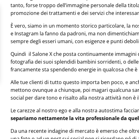
tanto, forse troppo dell’immagine personale della titol
promozione dei trattamenti e dei servizi che interessano
È vero, siamo in un momento storico particolare, la nos
e Instagram la fanno da padroni, ma non dimentichiamoc
sempre degli esseri umani, con esigenze e punti deboli 
Quindi il Salone X che posta continuamente immagini del
fotografia dei suoi splendidi bambini sorridenti, o de
francamente sta spendendo energie in qualcosa che è
Alle tue clienti di tutto questo importa ben poco, e anch
mettono ovunque a chiunque, poi magari qualcuna sarà 
social per dare tono e risalto alla nostra attività non è i
Le carezze al nostro ego e alla nostra autostima facci
separiamo nettamente la vita professionale da quel
Da una recente indagine di mercato è emerso che oltre
una foto o ad un post sui social non si ricordano né di a