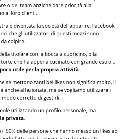
are o del team anziché dare priorità alla
 ai loro clienti.
tra è diventata la società dell’apparire, Facebook
i che gli utilizzatori di questi mezzi sono
da colpire.
la titolare con la bocca a cuoricino, o la
lle torte che ha appena cucinato con grande estro…
poco utile per la propria attività
.
e se mettono tanti bei likes non significa molto, li
anche affezionata, ma se vogliamo utilizzare i
l modo corretto di gestirli.
amole utilizzando un profilo personale, ma
la privata
.
 il 50% delle persone che hanno messo un likes ad
verlo fatto, né di averne letto il contenuto.