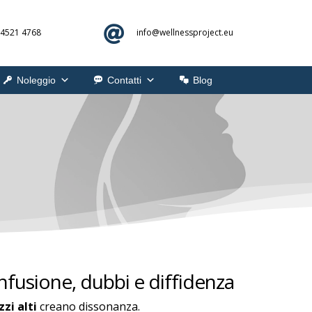

 4521 4768
info@
wellnessproject.eu
Noleggio
Contatti
Blog
nfusione, dubbi e diffidenza
zi alti
creano dissonanza.