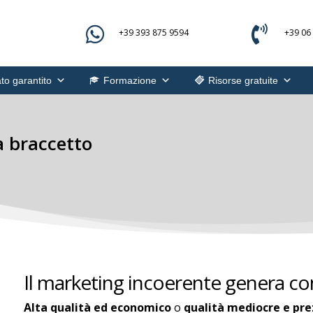


+39 393 875 9594
+39 06
to garantito
Formazione
Risorse gratuite
 braccetto
Il marketing incoerente genera co
Alta qualità ed economico
o
qualità mediocre e prez