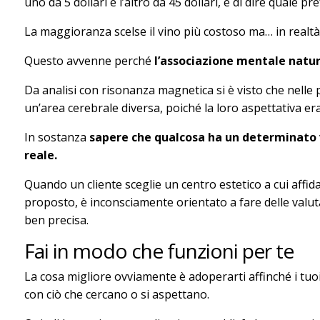
uno da 5 dollari e l’altro da 45 dollari, e di dire quale pr
La maggioranza scelse il vino più costoso ma… in realtà 
Questo avvenne perché
l’associazione mentale natur
Da analisi con risonanza magnetica si è visto che nelle 
un’area cerebrale diversa, poiché la loro aspettativa e
In sostanza
sapere che qualcosa ha un determinato v
reale.
Quando un cliente sceglie un centro estetico a cui affid
proposto, è inconsciamente orientato a fare delle valuta
ben precisa.
Fai in modo che funzioni per te
La cosa migliore ovviamente è adoperarti affinché i tu
con ciò che cercano o si aspettano.