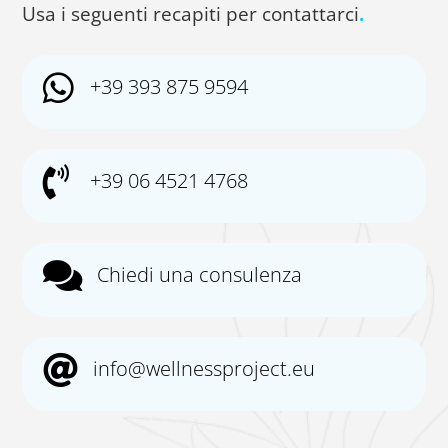
Usa i seguenti recapiti per contattarci
.

+39 393 875 9594

+39 06 4521 4768

Chiedi una consulenza

info@wellnessproject.eu