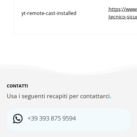
https://www
yt-remote-cast-installed
tecnico-sicu
CONTATTI
Usa i seguenti recapiti per contattarci
.

+39 393 875 9594