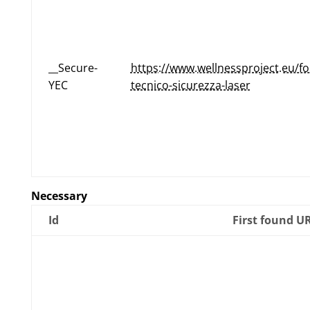
__Secure-
https://www.wellnessproject.eu/f
YEC
tecnico-sicurezza-laser
Necessary
Id
First found U