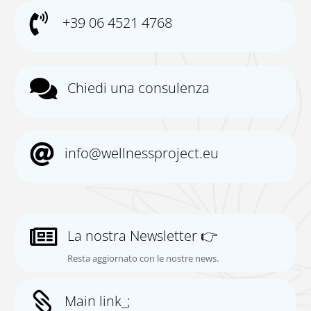

+39 06 4521 4768

Chiedi una consulenza

info@wellnessproject.eu

La nostra Newsletter 👉
Resta aggiornato con le nostre news.

Main link_;